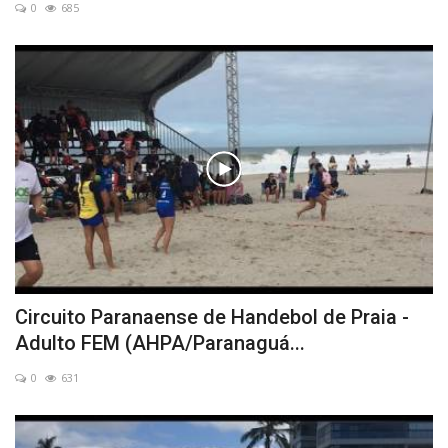
0
685
Circuito Paranaense de Handebol de Praia -
Adulto FEM (AHPA/Paranaguá...
0
631