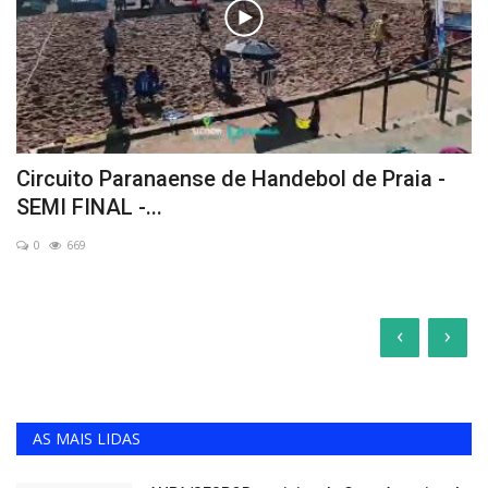
Circuito Paranaense de Handebol de Praia -
SEMI FINAL -...
0
669
‹
›
AS MAIS LIDAS