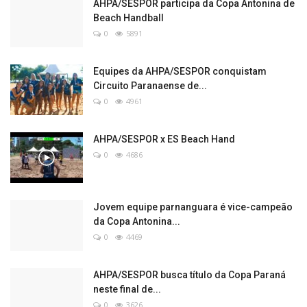
AHPA/SESPOR participa da Copa Antonina de
Beach Handball
0
5891
Equipes da AHPA/SESPOR conquistam
Circuito Paranaense de...
0
4961
AHPA/SESPOR x ES Beach Hand
0
4686
Jovem equipe parnanguara é vice-campeão
da Copa Antonina...
0
4469
AHPA/SESPOR busca título da Copa Paraná
neste final de...
0
3626