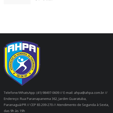
Telefone/WhatsApp: (41) 98497-0609 // E-mail: ahpa@ahpa.com.br //
Endereço: Rua Paranapanema 362, Jardim Guaratuba,
Paranaguá/PR // CEP 83.209-270 // Atendimento de Segunda à Sexta,
das 9h às 19h