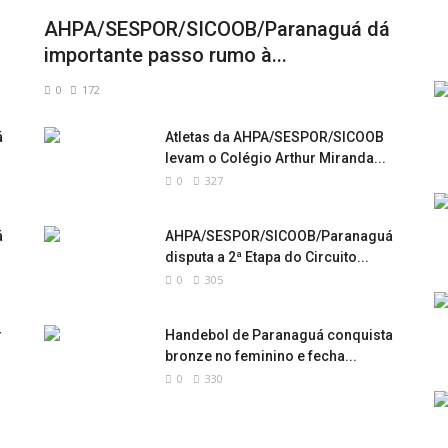
AHPA/SESPOR/SICOOB/Paranaguá dá
importante passo rumo à...
0
172
á
Atletas da AHPA/SESPOR/SICOOB
levam o Colégio Arthur Miranda...
0
327
á
AHPA/SESPOR/SICOOB/Paranaguá
disputa a 2ª Etapa do Circuito...
0
305
r
Handebol de Paranaguá conquista
bronze no feminino e fecha...
0
330