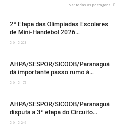
Ver todas as postagens
2ª Etapa das Olimpíadas Escolares
de Mini-Handebol 2026...
0
203
AHPA/SESPOR/SICOOB/Paranaguá
dá importante passo rumo à...
0
172
AHPA/SESPOR/SICOOB/Paranaguá
disputa a 3ª etapa do Circuito...
0
249