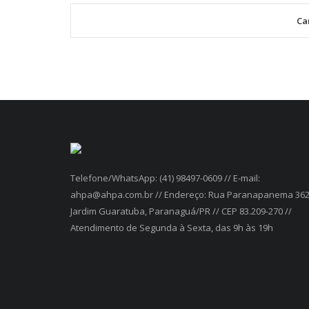
Ca
Telefone/WhatsApp: (41) 98497-0609 // E-mail:
ahpa@ahpa.com.br // Endereço: Rua Paranapanema 362
Jardim Guaratuba, Paranaguá/PR // CEP 83.209-270 //
Atendimento de Segunda à Sexta, das 9h às 19h