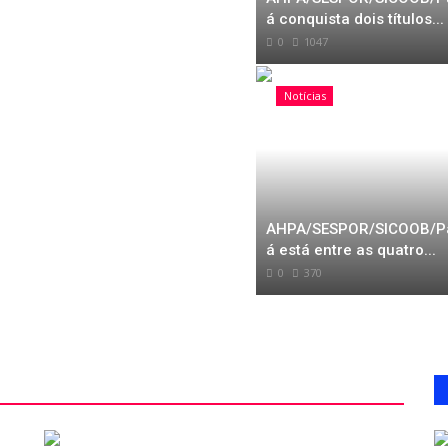
á conquista dois títulos...
0
1047
Notícias
AHPA/SESPOR/SICOOB/P
á está entre as quatro...
0
370