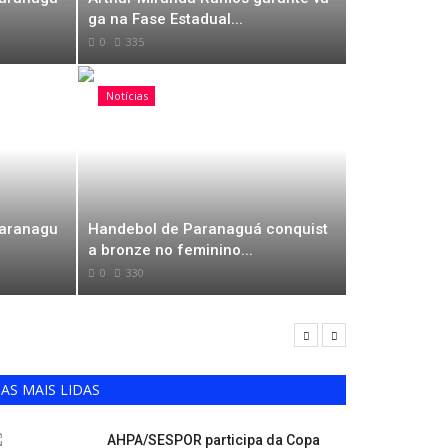
ga na Fase Estadual...
0
335
Notícias
aranagu
Handebol de Paranaguá conquist
a bronze no feminino...
0
330
AS MAIS LIDAS
AHPA/SESPOR participa da Copa