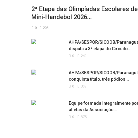
2ª Etapa das Olimpíadas Escolares de
Mini-Handebol 2026...
0
203
AHPA/SESPOR/SICOOB/Paranagu
disputa a 3ª etapa do Circuito...
0
249
AHPA/SESPOR/SICOOB/Paranagu
conquista título, três pódios...
0
308
Equipe formada integralmente po
atletas da Associação...
0
375