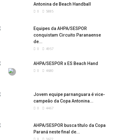
Antonina de Beach Handball
0
5885
Equipes da AHPA/SESPOR
conquistam Circuito Paranaense
de...
0
4957
AHPA/SESPOR x ES Beach Hand
0
4680
Jovem equipe parnanguara é vice-
campeão da Copa Antonina...
0
4467
AHPA/SESPOR busca título da Copa
Paraná neste final de...
0
3622