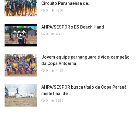
Circuito Paranaense de...
0
4960
AHPA/SESPOR x ES Beach Hand
0
4685
Jovem equipe parnanguara é vice-campeão
da Copa Antonina...
0
4469
AHPA/SESPOR busca título da Copa Paraná
neste final de...
0
3626