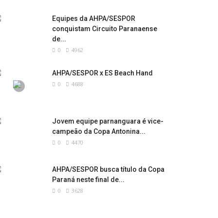
Equipes da AHPA/SESPOR
conquistam Circuito Paranaense
de...
0
4962
AHPA/SESPOR x ES Beach Hand
0
4688
Jovem equipe parnanguara é vice-
campeão da Copa Antonina...
0
4470
AHPA/SESPOR busca título da Copa
Paraná neste final de...
0
3628