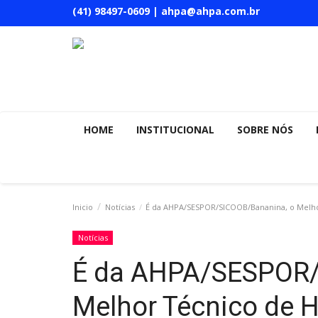
(41) 98497-0609 | ahpa@ahpa.com.br
HOME
INSTITUCIONAL
SOBRE NÓS
Inicio
Notícias
É da AHPA/SESPOR/SICOOB/Bananina, o Melho
Notícias
É da AHPA/SESPOR/
Melhor Técnico de H