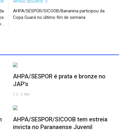
OR
ARTIGO SEGUINTE
da
AHPA/SESPOR/SICOOB/Bananina participou da
os
Copa Guará no último fim de semana
...
AHPA/SESPOR é prata e bronze no
JAP's
0
990
m
AHPA/SESPOR/SICOOB tem estreia
invicta no Paranaense Juvenil