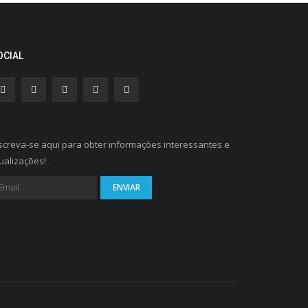
OCIAL
screva-se aqui para obter informações interessantes e
ualizações!