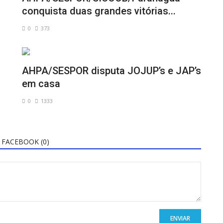
conquista duas grandes vitórias...
0
373
AHPA/SESPOR disputa JOJUP’s e JAP’s
em casa
0
1333
FACEBOOK (
0
)
ENVIAR