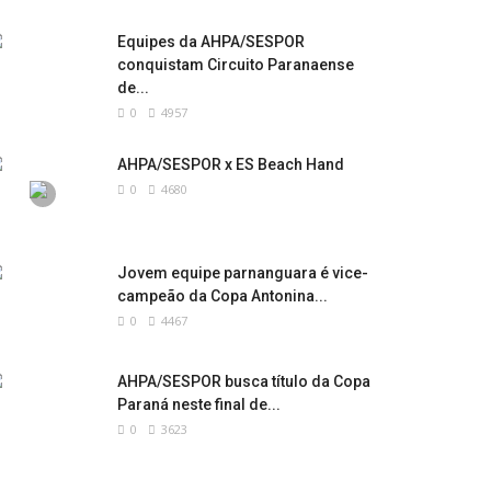
Equipes da AHPA/SESPOR
conquistam Circuito Paranaense
de...
0
4957
AHPA/SESPOR x ES Beach Hand
0
4680
Jovem equipe parnanguara é vice-
campeão da Copa Antonina...
0
4467
AHPA/SESPOR busca título da Copa
Paraná neste final de...
0
3623