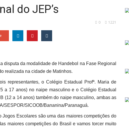
nal do JEP’s
0
1221
e
10) a disputa da modalidade de Handebol na Fase Regional
o realizada na cidade de Matinhos.
s representantes, o Colégio Estadual Profª. Maria de
5 a 17 anos) no naipe masculino e o Colégio Estadual
e B (12 a 14 anos) também do naipe masculino, ambas as
 AHPA/SESPOR/SICOOB/Bananina/Paranaguá.
 o Jogos Escolares são uma das maiores competições do
das maiores competições do Brasil e vamos torcer muito