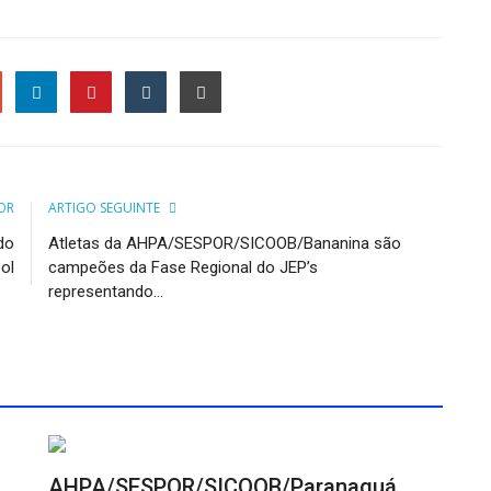
le
OR
ARTIGO SEGUINTE
do
Atletas da AHPA/SESPOR/SICOOB/Bananina são
ol
campeões da Fase Regional do JEP’s
representando...
AHPA/SESPOR/SICOOB/Paranaguá