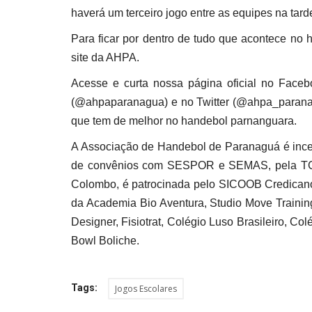
haverá um terceiro jogo entre as equipes na tarde
Para ficar por dentro de tudo que acontece no h
site da AHPA.
Acesse e curta nossa página oficial no Face
(@ahpaparanagua) e no Twitter (@ahpa_paranagu
que tem de melhor no handebol parnanguara.
A Associação de Handebol de Paranaguá é incen
de convênios com SESPOR e SEMAS, pela TCP
Colombo, é patrocinada pelo SICOOB Credican
da Academia Bio Aventura, Studio Move Trainin
Designer, Fisiotrat, Colégio Luso Brasileiro, Co
Bowl Boliche.
Tags:
Jogos Escolares