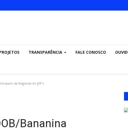
PROJETOS
TRANSPARÊNCIA
FALE CONOSCO
OUVID
icipam da Regional do JEP’s
OB/Bananina