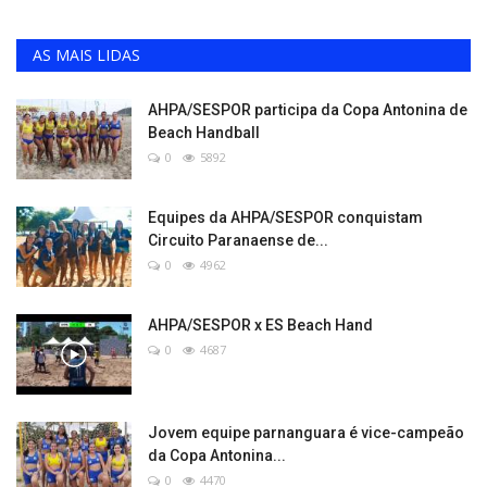
AS MAIS LIDAS
AHPA/SESPOR participa da Copa Antonina de
Beach Handball
0
5892
Equipes da AHPA/SESPOR conquistam
Circuito Paranaense de...
0
4962
AHPA/SESPOR x ES Beach Hand
0
4687
Jovem equipe parnanguara é vice-campeão
da Copa Antonina...
0
4470