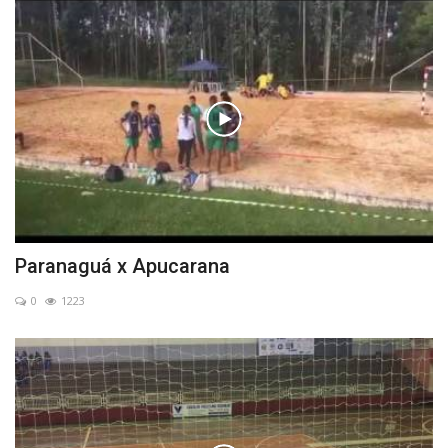
Paranaguá x Apucarana
0
1223