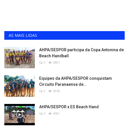
AS MAIS LIDAS
AHPA/SESPOR participa da Copa Antonina de
Beach Handball
0
5887
Equipes da AHPA/SESPOR conquistam
Circuito Paranaense de...
0
4958
AHPA/SESPOR x ES Beach Hand
0
4681