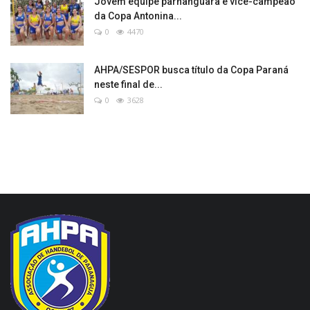
Jovem equipe parnanguara é vice-campeão
da Copa Antonina...
0
4470
AHPA/SESPOR busca título da Copa Paraná
neste final de...
0
3628