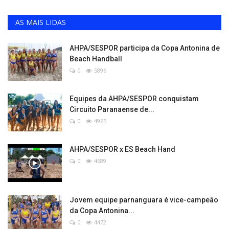
AS MAIS LIDAS
AHPA/SESPOR participa da Copa Antonina de
Beach Handball
0
5896
Equipes da AHPA/SESPOR conquistam
Circuito Paranaense de...
0
4965
AHPA/SESPOR x ES Beach Hand
0
4689
Jovem equipe parnanguara é vice-campeão
da Copa Antonina...
0
4472