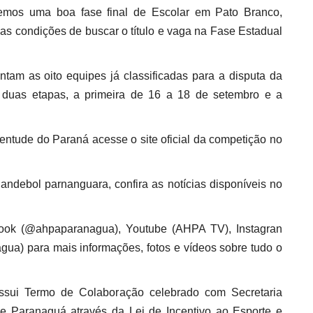
zemos uma boa fase final de Escolar em Pato Branco,
as condições de buscar o título e vaga na Fase Estadual
tam as oito equipes já classificadas para a disputa da
duas etapas, a primeira de 16 a 18 de setembro e a
ntude do Paraná acesse o site oficial da competição no
andebol parnanguara, confira as notícias disponíveis no
book (@ahpaparanagua), Youtube (AHPA TV), Instagran
a) para mais informações, fotos e vídeos sobre tudo o
sui Termo de Colaboração celebrado com Secretaria
de Paranaguá através da Lei de Incentivo ao Esporte e