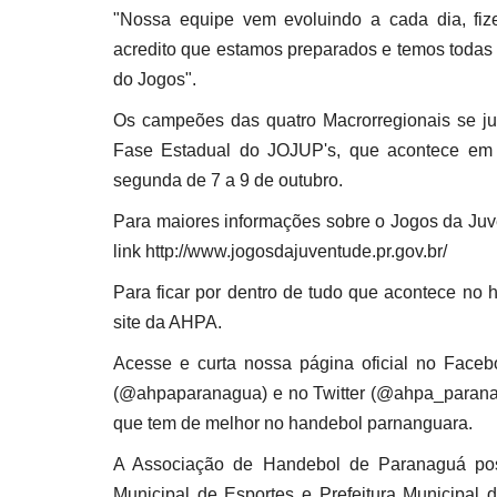
"Nossa equipe vem evoluindo a cada dia, fi
acredito que estamos preparados e temos todas 
do Jogos".
Os campeões das quatro Macrorregionais se jun
Fase Estadual do JOJUP's, que acontece em 
segunda de 7 a 9 de outubro.
Para maiores informações sobre o Jogos da Juve
link http://www.jogosdajuventude.pr.gov.br/
Para ficar por dentro de tudo que acontece no h
site da AHPA.
Acesse e curta nossa página oficial no Face
(@ahpaparanagua) e no Twitter (@ahpa_paranagu
que tem de melhor no handebol parnanguara.
A Associação de Handebol de Paranaguá pos
Municipal de Esportes e Prefeitura Municipal 