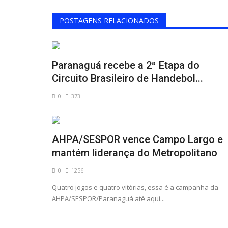
POSTAGENS RELACIONADOS
Paranaguá recebe a 2ª Etapa do
Circuito Brasileiro de Handebol...
0
373
AHPA/SESPOR vence Campo Largo e
mantém liderança do Metropolitano
0
1256
Quatro jogos e quatro vitórias, essa é a campanha da
AHPA/SESPOR/Paranaguá até aqui...