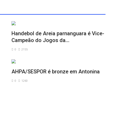
Handebol de Areia parnanguara é Vice-
Campeão do Jogos da...
0
2155
AHPA/SESPOR é bronze em Antonina
0
1260