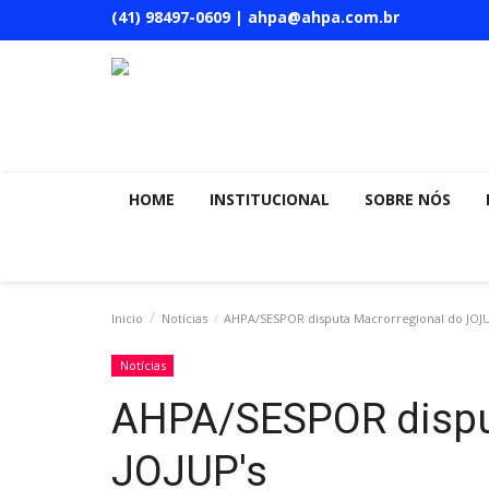
(41) 98497-0609 | ahpa@ahpa.com.br
HOME
INSTITUCIONAL
SOBRE NÓS
Inicio
Notícias
AHPA/SESPOR disputa Macrorregional do JOJU
Notícias
AHPA/SESPOR dispu
JOJUP's