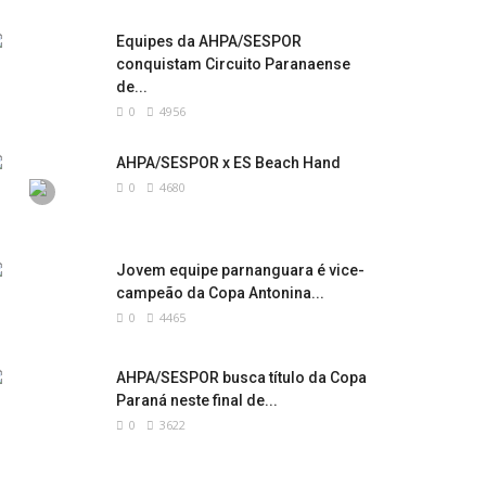
Equipes da AHPA/SESPOR
conquistam Circuito Paranaense
de...
0
4956
AHPA/SESPOR x ES Beach Hand
0
4680
Jovem equipe parnanguara é vice-
campeão da Copa Antonina...
0
4465
AHPA/SESPOR busca título da Copa
Paraná neste final de...
0
3622